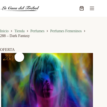
Saltar
al
Carro
contenido
de
compra
Inicio
Tienda
Perfumes
Perfumes Femeninos
288 – Dark Fantasy
OFERTA