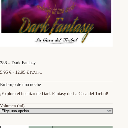
288 – Dark Fantasy
Rango
5,95
€
-
12,95
€
IVA inc.
de
precios:
Embrujo de una noche
desde
5,95 €
¡Explora el hechizo de Dark Fantasy de La Casa del Trébol!
hasta
12,95 €
Volumen (ml)
288