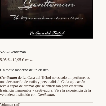
527 – Gentleman
Rango
5,95
€
-
12,95
€
IVA inc.
de
precios:
Un toque moderno de un clásico.
desde
5,95 €
Gentleman
de La Casa del Trébol no es solo un perfume, es
hasta
una declaración de estilo y personalidad. Cada aplicación
12,95 €
revela capas de aromas que se entrelazan para crear una
fragancia memorable y cautivadora. Vive la experiencia de la
verdadera distinción con
Gentleman
.
Volumen (ml)