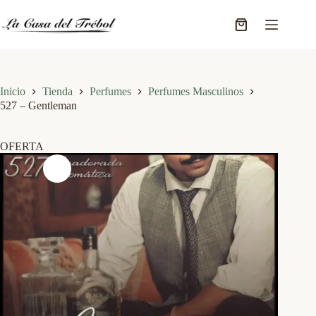
Saltar
al
Carro
contenido
de
compra
Inicio
Tienda
Perfumes
Perfumes Masculinos
527 – Gentleman
OFERTA