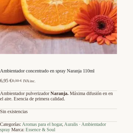
Ambientador concentrado en spray Naranja 110ml
6,95
€
8,30
€
IVA inc.
El
El
precio
precio
Ambientador pulverizador
Naranja.
Máxima difusión en en
original
actual
el aire. Esencia de primera calidad.
era:
es:
8,30 €.
6,95 €.
Sin existencias
Categorías:
Aromas para el hogar
,
Auralis · Ambientador
spray
Marca:
Essence & Soul