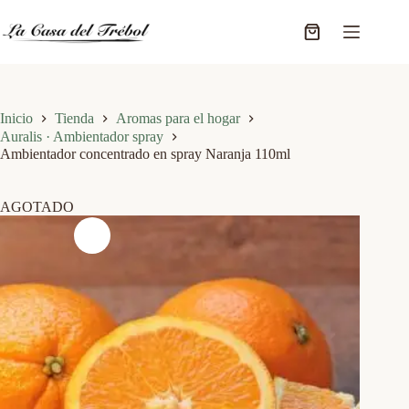
Saltar
al
Carro
contenido
de
compra
Inicio
Tienda
Aromas para el hogar
Auralis · Ambientador spray
Ambientador concentrado en spray Naranja 110ml
AGOTADO