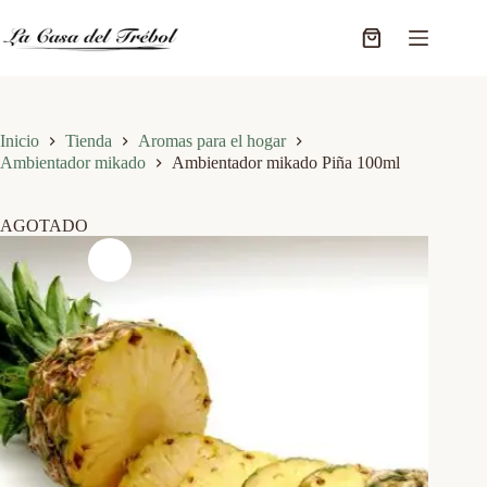
Saltar
al
Carro
contenido
de
compra
Inicio
Tienda
Aromas para el hogar
Ambientador mikado
Ambientador mikado Piña 100ml
AGOTADO