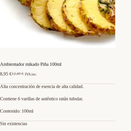
Ambientador mikado Piña 100ml
8,95
€
12,49
€
IVA inc.
El
El
precio
precio
Alta concentración de esencia de alta calidad.
original
actual
era:
es:
12,49 €.
8,95 €.
Contiene 6 varillas de auténtico ratán tubular.
Contenido: 100ml
Sin existencias