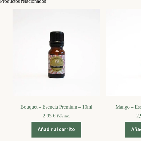
Productos relacionados
Bouquet – Esencia Premium – 10ml
Mango – Ese
2,95
€
2
IVA inc.
Añadir al carrito
Añad