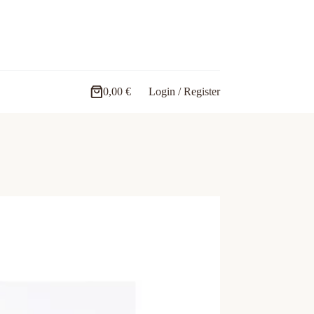
0,00
€
Login / Register
Carro
de
compra