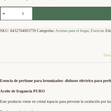
Aires
de
provenza
-
Esencia
Premium
SKU:
8432704003759
Categorías:
Aromas para el hogar
,
Esencias
Eti
-
10ml
cantidad
Desc
Esencia de perfume para brumizador- disfusor eléctrico para perfu
Aceite de fragancia PURO
Este producto viene en cristal topacio para prevenir la oxidación por luz