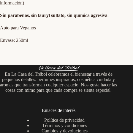
información)
Sin parabenos, sin lauryl sulfato, sin química agresiva
.
Apto para Veganos
Envase: 250ml
En La Casa del Trébol celebramos el bienestar a través de
pequeños detalles: perfumes inspirados, cosmética cuidada y
aromas que transforman cualquier espacio. Nos gusta hacer las
cosas con mimo para que cada compra se sienta especial.
Enlaces de interés
Política de privacidad
Términos y condiciones
Cambios y devoluciones