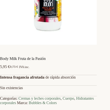
Body Milk Fruta de la Pasión
5,95
€
8,75
€
IVA inc.
El
El
precio
precio
Intensa fragancia afrutada
de rápida absorción
original
actual
era:
es:
8,75 €.
5,95 €.
Sin existencias
Categorías:
Cremas y leches corporales
,
Cuerpo
,
Hidratantes
corporales
Marca:
Bubbles & Colors