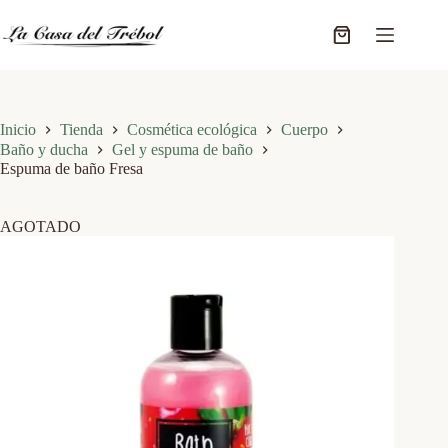
Saltar
al
Carro
contenido
de
compra
Inicio
Tienda
Cosmética ecológica
Cuerpo
Baño y ducha
Gel y espuma de baño
Espuma de baño Fresa
AGOTADO