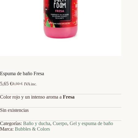
Espuma de baño Fresa
5,65
€
8,30
€
IVA inc.
El
El
precio
precio
Color rojo y un intenso aroma a
Fresa
original
actual
era:
es:
8,30 €.
5,65 €.
Sin existencias
Categorías:
Baño y ducha
,
Cuerpo
,
Gel y espuma de baño
Marca:
Bubbles & Colors