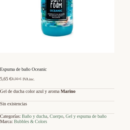
Espuma de baño Oceanic
5,65
€
8,30
€
IVA inc.
El
El
precio
precio
Gel de ducha color azul y aroma
Marino
original
actual
era:
es:
8,30 €.
5,65 €.
Sin existencias
Categorías:
Baño y ducha
,
Cuerpo
,
Gel y espuma de baño
Marca:
Bubbles & Colors