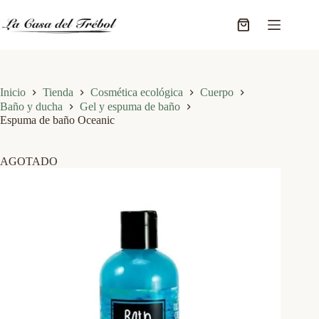
Saltar
al
Carro
contenido
de
compra
Inicio
Tienda
Cosmética ecológica
Cuerpo
Baño y ducha
Gel y espuma de baño
Espuma de baño Oceanic
AGOTADO