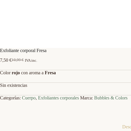
Exfoliante corporal Fresa
7,50
€
10,99
€
IVA inc.
El
El
precio
precio
Color
rojo
con aroma a
Fresa
original
actual
era:
es:
10,99 €.
7,50 €.
Sin existencias
Categorías:
Cuerpo
,
Exfoliantes corporales
Marca:
Bubbles & Colors
Desc