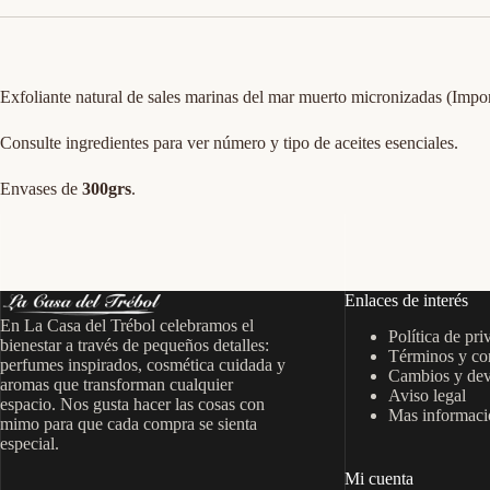
Exfoliante natural de sales marinas del mar muerto micronizadas (Impor
Consulte ingredientes para ver número y tipo de aceites esenciales.
Envases de
300grs
.
Enlaces de interés
En La Casa del Trébol celebramos el
Política de pri
bienestar a través de pequeños detalles:
Términos y co
perfumes inspirados, cosmética cuidada y
Cambios y dev
aromas que transforman cualquier
Aviso legal
espacio. Nos gusta hacer las cosas con
Mas informació
mimo para que cada compra se sienta
especial.
Mi cuenta