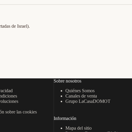
tadas de Israel).
Sobre nosotros
vacidad
Quiénes Somos
ndiciones
Canales de venta
oluciones
Grupo LaCasaDOMOT
n sobre las cookies
Información
Mapa del sitio