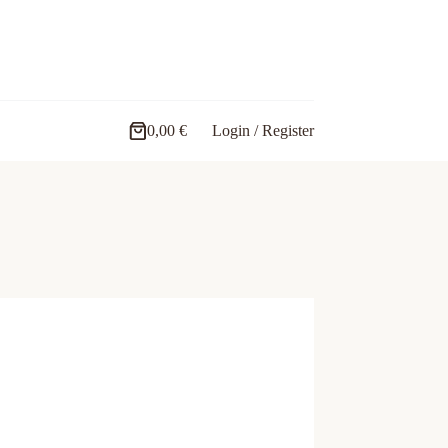
0,00
€
Login / Register
Carro
de
compra