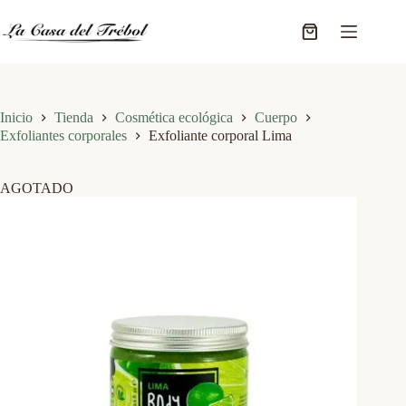
Saltar
al
Carro
contenido
de
compra
Inicio
Tienda
Cosmética ecológica
Cuerpo
Exfoliantes corporales
Exfoliante corporal Lima
AGOTADO