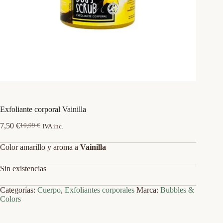
Exfoliante corporal Vainilla
7,50
€
10,99
€
IVA inc.
El
El
precio
precio
Color amarillo y aroma a
Vainilla
original
actual
era:
es:
10,99 €.
7,50 €.
Sin existencias
Categorías:
Cuerpo
,
Exfoliantes corporales
Marca:
Bubbles &
Colors