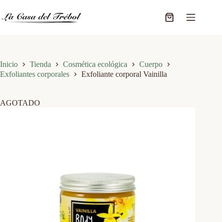
Saltar
al
Carro
contenido
de
compra
Inicio
Tienda
Cosmética ecológica
Cuerpo
Exfoliantes corporales
Exfoliante corporal Vainilla
AGOTADO