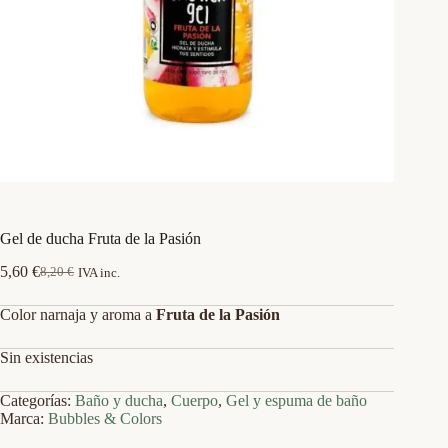
Gel de ducha Fruta de la Pasión
5,60
€
8,20
€
IVA inc.
El
El
precio
precio
Color narnaja y aroma a
Fruta de la Pasión
original
actual
era:
es:
8,20 €.
5,60 €.
Sin existencias
Categorías:
Baño y ducha
,
Cuerpo
,
Gel y espuma de baño
Marca:
Bubbles & Colors