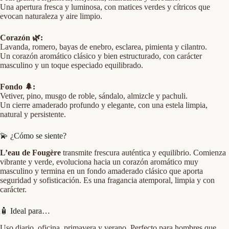
Una apertura fresca y luminosa, con matices verdes y cítricos que
evocan naturaleza y aire limpio.
Corazón 🌿:
Lavanda, romero, bayas de enebro, esclarea, pimienta y cilantro.
Un corazón aromático clásico y bien estructurado, con carácter
masculino y un toque especiado equilibrado.
Fondo 🌲:
Vetiver, pino, musgo de roble, sándalo, almizcle y pachuli.
Un cierre amaderado profundo y elegante, con una estela limpia,
natural y persistente.
💫 ¿Cómo se siente?
L’eau de Fougère
transmite frescura auténtica y equilibrio. Comienza
vibrante y verde, evoluciona hacia un corazón aromático muy
masculino y termina en un fondo amaderado clásico que aporta
seguridad y sofisticación. Es una fragancia atemporal, limpia y con
carácter.
🧴 Ideal para…
Uso diario, oficina, primavera y verano. Perfecto para hombres que