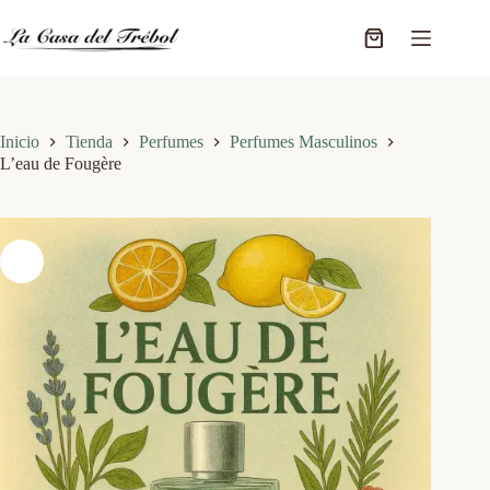
Saltar
al
Carro
contenido
de
compra
Inicio
Tienda
Perfumes
Perfumes Masculinos
L’eau de Fougère