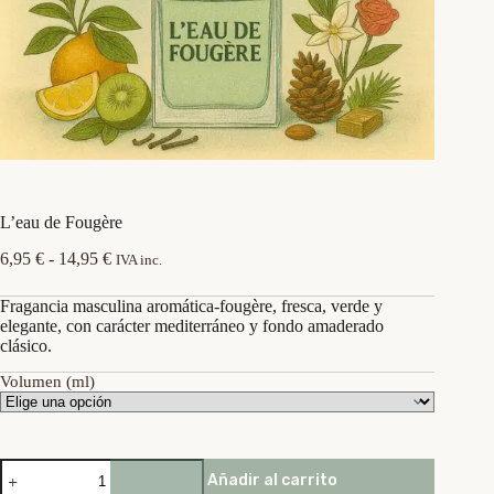
L’eau de Fougère
Rango
6,95
€
-
14,95
€
IVA inc.
de
precios:
Fragancia masculina aromática-fougère, fresca, verde y
desde
elegante, con carácter mediterráneo y fondo amaderado
6,95 €
clásico.
hasta
14,95 €
Volumen (ml)
L’eau
Añadir al carrito
de