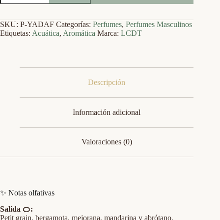
Fougère
cantidad
SKU:
P-YADAF
Categorías:
Perfumes
,
Perfumes Masculinos
Etiquetas:
Acuática
,
Aromática
Marca:
LCDT
Descripción
Información adicional
Valoraciones (0)
✨ Notas olfativas
Salida 🍊:
Petit grain, bergamota, mejorana, mandarina y abrótano.