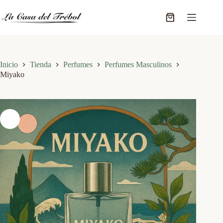
Saltar
al
Carro
contenido
de
compra
Inicio
Tienda
Perfumes
Perfumes Masculinos
Miyako