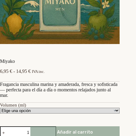
Miyako
Rango
6,95
€
-
14,95
€
IVA inc.
de
precios:
Fragancia masculina marina y amaderada, fresca y sofisticada
desde
— perfecta para el día a día o momentos relajados junto al
6,95 €
mar.
hasta
14,95 €
Volumen (ml)
Miyako
Añadir al carrito
cantidad