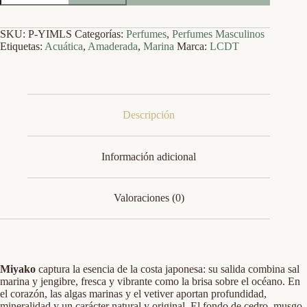
SKU:
P-YIMLS
Categorías:
Perfumes
,
Perfumes Masculinos
Etiquetas:
Acuática
,
Amaderada
,
Marina
Marca:
LCDT
Descripción
Información adicional
Valoraciones (0)
Miyako
captura la esencia de la costa japonesa: su salida combina sal
marina y jengibre, fresca y vibrante como la brisa sobre el océano. En
el corazón, las algas marinas y el vetiver aportan profundidad,
mineralidad y un carácter natural y original. El fondo de cedro, musgo