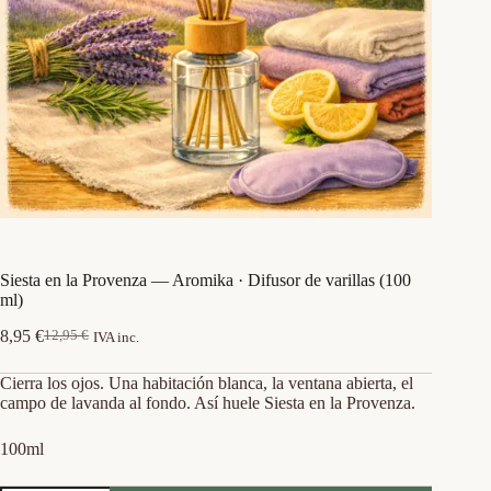
Siesta en la Provenza — Aromika · Difusor de varillas (100
ml)
8,95
€
12,95
€
IVA inc.
El
El
precio
precio
Cierra los ojos. Una habitación blanca, la ventana abierta, el
original
actual
campo de lavanda al fondo. Así huele Siesta en la Provenza.
era:
es:
12,95 €.
8,95 €.
100ml