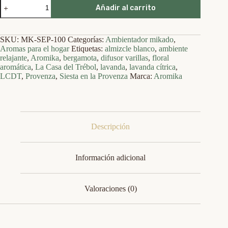
Siesta
Añadir al carrito
en
la
Provenza
—
SKU:
MK-SEP-100
Categorías:
Ambientador mikado
,
Aromika
Aromas para el hogar
Etiquetas:
almizcle blanco
,
ambiente
·
relajante
,
Aromika
,
bergamota
,
difusor varillas
,
floral
Difusor
aromática
,
La Casa del Trébol
,
lavanda
,
lavanda cítrica
,
de
LCDT
,
Provenza
,
Siesta en la Provenza
Marca:
Aromika
varillas
(100
ml)
cantidad
Descripción
Información adicional
Valoraciones (0)