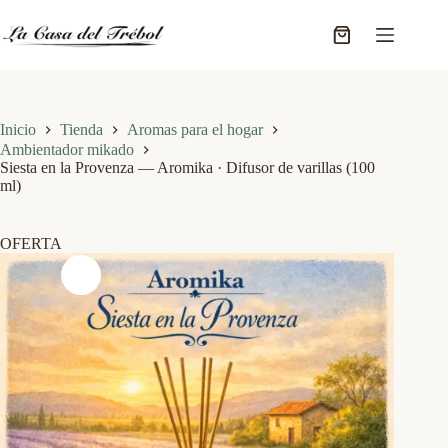
Saltar
al
Carro
contenido
de
compra
Inicio
Tienda
Aromas para el hogar
Ambientador mikado
Siesta en la Provenza — Aromika · Difusor de varillas (100
ml)
OFERTA