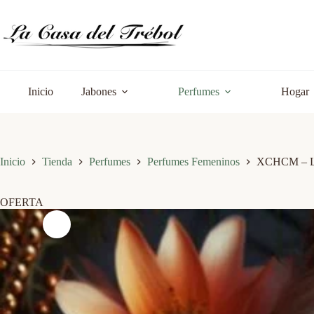
Saltar
al
contenido
Inicio
Jabones
Perfumes
Hogar
Inicio
Tienda
Perfumes
Perfumes Femeninos
XCHCM – L
OFERTA