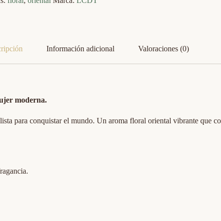
as:
floral
,
oriental
Marca:
LCDT
ripción
Información adicional
Valoraciones (0)
mujer moderna.
y lista para conquistar el mundo. Un aroma floral oriental vibrante que c
fragancia.