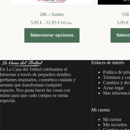
286 – Amber
558
Rango
5,95
€
-
12,95
€
5,95
€
IVA inc.
de
Este
precios:
Seleccionar opciones
Selecc
producto
desde
tiene
5,95 €
múltiples
hasta
variantes.
12,95 €
Las
opciones
Enlaces de interés
se
En La Casa del Trébol celebramos el
Política de pri
pueden
bienestar a través de pequeños detalles:
Términos y co
elegir
perfumes inspirados, cosmética cuidada y
Cambios y dev
en
aromas que transforman cualquier
Aviso legal
la
espacio. Nos gusta hacer las cosas con
Mas informació
página
mimo para que cada compra se sienta
de
especial.
producto
Mi cuenta
Mi cuenta
Mis favoritos
Cambios y dev