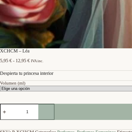
XCHCM – Léa
Rango
5,95
€
-
12,95
€
IVA inc.
de
precios:
Despierta tu princesa interior
desde
5,95 €
Volumen (ml)
hasta
12,95 €
XCHCM
-
Léa
cantidad