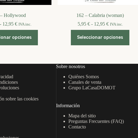
 – Hollywood
162 – Calabria (woman)
Rango
Rango
-
12,95
€
5,95
€
-
12,95
€
IVA inc.
IVA inc.
de
de
Este
Este
precios:
precios:
ionar opciones
Seleccionar opciones
producto
producto
desde
desde
tiene
tiene
5,95 €
5,95 €
múltiples
múltiples
hasta
hasta
variantes.
variantes.
12,95 €
12,95 €
Las
Las
opciones
opciones
Sobre nosotros
se
se
vacidad
Quiénes Somos
pueden
pueden
ndiciones
Canales de venta
elegir
elegir
oluciones
Grupo LaCasaDOMOT
en
en
la
la
n sobre las cookies
página
página
de
de
Información
producto
producto
Mapa del sitio
Preguntas Frecuentes (FAQ)
Contacto
oluciones