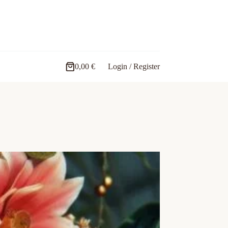
0,00
€
Login / Register
Carro
de
compra