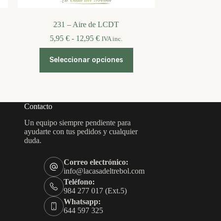
231 – Aire de LCDT
Rango
5,95
€
-
12,95
€
IVA inc.
de
Este
precios:
Seleccionar opciones
producto
desde
tiene
5,95 €
múltiples
hasta
variantes.
12,95 €
Las
opciones
Contacto
se
Un equipo siempre pendiente para
pueden
ayudarte con tus pedidos y cualquier
elegir
duda.
en
la
página
Correo electrónico:
de
info@lacasadeltrebol.com
producto
Teléfono:
984 277 017 (Ext.5)
Whatsapp:
644 597 325