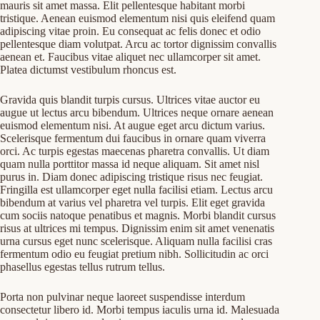
mauris sit amet massa. Elit pellentesque habitant morbi
tristique. Aenean euismod elementum nisi quis eleifend quam
adipiscing vitae proin. Eu consequat ac felis donec et odio
pellentesque diam volutpat. Arcu ac tortor dignissim convallis
aenean et. Faucibus vitae aliquet nec ullamcorper sit amet.
Platea dictumst vestibulum rhoncus est.
Gravida quis blandit turpis cursus. Ultrices vitae auctor eu
augue ut lectus arcu bibendum. Ultrices neque ornare aenean
euismod elementum nisi. At augue eget arcu dictum varius.
Scelerisque fermentum dui faucibus in ornare quam viverra
orci. Ac turpis egestas maecenas pharetra convallis. Ut diam
quam nulla porttitor massa id neque aliquam. Sit amet nisl
purus in. Diam donec adipiscing tristique risus nec feugiat.
Fringilla est ullamcorper eget nulla facilisi etiam. Lectus arcu
bibendum at varius vel pharetra vel turpis. Elit eget gravida
cum sociis natoque penatibus et magnis. Morbi blandit cursus
risus at ultrices mi tempus. Dignissim enim sit amet venenatis
urna cursus eget nunc scelerisque. Aliquam nulla facilisi cras
fermentum odio eu feugiat pretium nibh. Sollicitudin ac orci
phasellus egestas tellus rutrum tellus.
Porta non pulvinar neque laoreet suspendisse interdum
consectetur libero id. Morbi tempus iaculis urna id. Malesuada