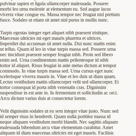
pulvinar sapien et ligula ullamcorper malesuada. Posuere
morbi leo urna molestie at elementum eu. Sed augue lacus
viverra vitae congue eu. Massa tempor nec feugiat nisl pretium
fusce. Sodales ut etiam sit amet nisl purus in mollis nunc.
Turpis egestas integer eget aliquet nibh praesent tristique.
Maecenas ultricies mi eget mauris pharetra et ultrices.
Imperdiet dui accumsan sit amet nulla. Dui nunc mattis enim
ut tellus. Quam id leo in vitae turpis massa sed. Posuere urna
nec tincidunt praesent semper feugiat nibh. Proin sed libero
enim sed. Urna condimentum mattis pellentesque id nibh
tortor id aliquet. Risus feugiat in ante metus dictum at tempor
commodo. In vitae turpis massa sed. Urna cursus eget nunc
scelerisque viverra mauris in. Vitae et leo duis ut diam quam.
Lectus vestibulum mattis ullamcorper velit sed ullamcorper. Et
tortor consequat id porta nibh venenatis cras. Dignissim
suspendisse in est ante in. In fermentum et sollicitudin ac orci.
Arcu dictum varius duis at consectetur lorem.
Velit dignissim sodales ut eu sem integer vitae justo. Nunc sed
id semper risus in hendrerit. Quam nulla porttitor massa id
neque aliquam vestibulum morbi blandit. Nec sagittis aliquam
malesuada bibendum arcu vitae elementum curabitur. Amet
aliquam id diam maecenas ultricies mi eget mauris. Facilisis