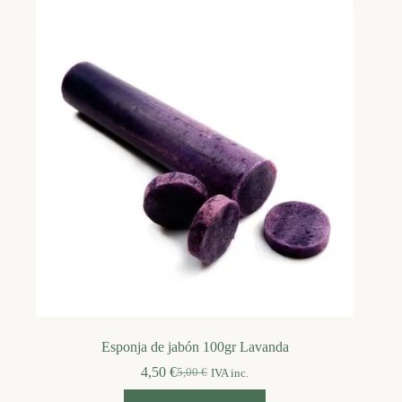
Esponja de jabón 100gr Lavanda
4,50
€
5,00
€
IVA inc.
El
El
precio
precio