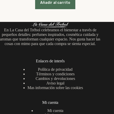
original
actual
Añadir al carrito
era:
es:
5,00 €.
4,50 €.
En La Casa del Trébol celebramos el bienestar a través de
pequeños detalles: perfumes inspirados, cosmética cuidada y
aromas que transforman cualquier espacio. Nos gusta hacer las
cosas con mimo para que cada compra se sienta especial.
Enlaces de interés
Política de privacidad
Términos y condiciones
Cambios y devoluciones
Aviso legal
Mas información sobre las cookies
Mi cuenta
Mi cuenta